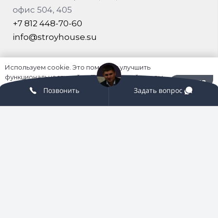
офис 504, 405
+7 812 448-70-60
info@stroyhouse.su
О нас
Используем cookie. Это помогает улучшить
функциональность сайта. Пользуясь сайтом, вы
Хорошо
История
соглашаетесь на их использование.
Политика
Позвонить
Задать вопрос
В цифрах
конфиденциальности
Цель
Миссия
Карьера
Управление
Внутри
Новости
Устойчивость